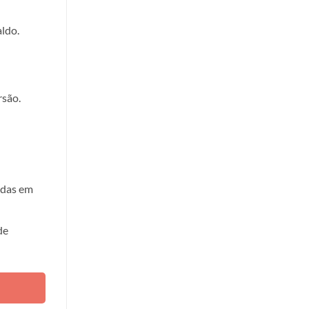
aldo.
rsão.
ndas em
de