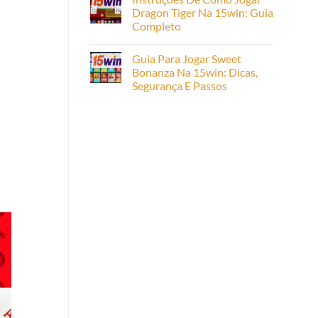
15win:
Guia
Dragon Tiger Na 15win: Guia
Passo
de
a
Completo
Apostas
Passo
em
Completo
Nenhum
Futebol
comentário
na
Guia Para Jogar Sweet
em
15win:
Instruções
Bonanza Na 15win: Dicas,
Tudo
De
Que
Segurança E Passos
Como
Você
Jogar
Precisa
Nenhum
Dragon
Saber
comentário
Tiger
em
Na
Guia
15win:
Para
Guia
Jogar
Completo
Sweet
Bonanza
Na
15win:
Dicas,
Segurança
E
Passos