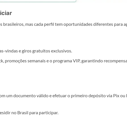
iciar
brasileiros, mas cada perfil tem oportunidades diferentes para ap
-vindas e giros gratuitos exclusivos.
k, promoções semanais e o programa VIP, garantindo recompens
a com um documento válido e efetuar o primeiro depósito via Pix ou
sidir no Brasil para participar.