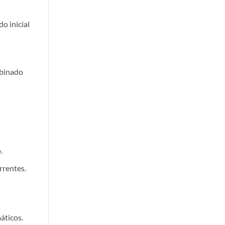
o inicial
mbinado
.
rrentes.
áticos.