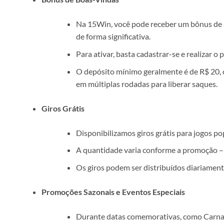
Na 15Win, você pode receber um bônus de a
de forma significativa.
Para ativar, basta cadastrar-se e realizar o
O depósito mínimo geralmente é de R$ 20, c
em múltiplas rodadas para liberar saques.
Giros Grátis
Disponibilizamos giros grátis para jogos p
A quantidade varia conforme a promoção – de
Os giros podem ser distribuídos diariament
Promoções Sazonais e Eventos Especiais
Durante datas comemorativas, como Carnav