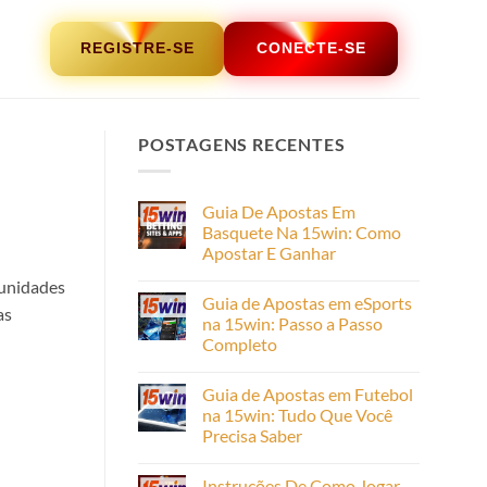
REGISTRE-SE
CONECTE-SE
POSTAGENS RECENTES
Guia De Apostas Em
Basquete Na 15win: Como
Apostar E Ganhar
Nenhum
tunidades
comentário
Guia de Apostas em eSports
em
as
Guia
na 15win: Passo a Passo
De
Completo
Apostas
Em
Nenhum
Basquete
comentário
Na
Guia de Apostas em Futebol
em
15win:
Guia
na 15win: Tudo Que Você
Como
de
Apostar
Precisa Saber
Apostas
E
em
Ganhar
Nenhum
eSports
comentário
na
Instruções De Como Jogar
em