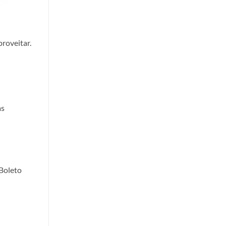
roveitar.
as
 Boleto