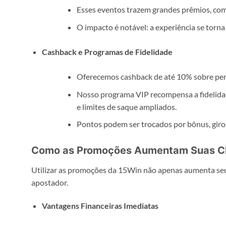
Esses eventos trazem grandes prêmios, como
O impacto é notável: a experiência se torna
Cashback e Programas de Fidelidade
Oferecemos cashback de até 10% sobre perd
Nosso programa VIP recompensa a fidelidad
e limites de saque ampliados.
Pontos podem ser trocados por bônus, giro
Como as Promoções Aumentam Suas C
Utilizar as promoções da 15Win não apenas aumenta se
apostador.
Vantagens Financeiras Imediatas