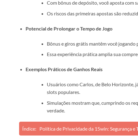
Com bônus de depósito, você aposta com sal
Os riscos das primeiras apostas são reduzid
Potencial de Prolongar o Tempo de Jogo
Bônus e giros grátis mantêm você jogando p
Essa experiência prática amplia sua compre
Exemplos Práticos de Ganhos Reais
Usuários como Carlos, de Belo Horizonte, 
slots populares.
Simulações mostram que, cumprindo os requi
verdade.
Índice:
Política de Privacidade da 15win: Segurança e