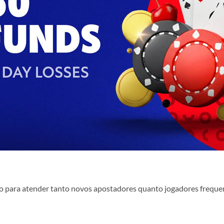
 para atender tanto novos apostadores quanto jogadores freque