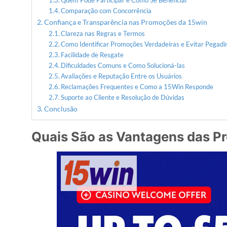
Quem Pode Participar e Como Se Beneficiar
Comparação com Concorrência
Confiança e Transparência nas Promoções da 15win
Clareza nas Regras e Termos
Como Identificar Promoções Verdadeiras e Evitar Pegadi
Facilidade de Resgate
Dificuldades Comuns e Como Solucioná-las
Avaliações e Reputação Entre os Usuários
Reclamações Frequentes e Como a 15Win Responde
Suporte ao Cliente e Resolução de Dúvidas
Conclusão
Quais São as Vantagens das P