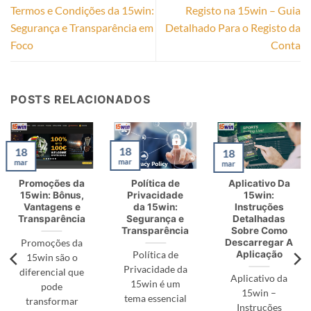
Termos e Condições da 15win:
Registo na 15win – Guia
Segurança e Transparência em
Detalhado Para o Registo da
Foco
Conta
POSTS RELACIONADOS
18
18
18
mar
mar
mar
Promoções da
Política de
Aplicativo Da
15win: Bônus,
Privacidade
15win:
Vantagens e
da 15win:
Instruções
Transparência
Segurança e
Detalhadas
Transparência
Sobre Como
Descarregar A
Promoções da
Aplicação
Política de
15win são o
Privacidade da
diferencial que
Aplicativo da
15win é um
pode
15win –
tema essencial
transformar
Instruções