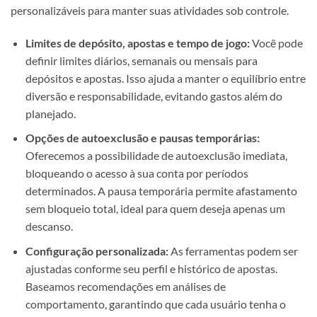
personalizáveis para manter suas atividades sob controle.
Limites de depósito, apostas e tempo de jogo:
Você pode
definir limites diários, semanais ou mensais para
depósitos e apostas. Isso ajuda a manter o equilíbrio entre
diversão e responsabilidade, evitando gastos além do
planejado.
Opções de autoexclusão e pausas temporárias:
Oferecemos a possibilidade de autoexclusão imediata,
bloqueando o acesso à sua conta por períodos
determinados. A pausa temporária permite afastamento
sem bloqueio total, ideal para quem deseja apenas um
descanso.
Configuração personalizada:
As ferramentas podem ser
ajustadas conforme seu perfil e histórico de apostas.
Baseamos recomendações em análises de
comportamento, garantindo que cada usuário tenha o