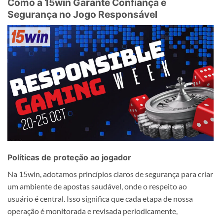
Como a 15win Garante Confiança e
Segurança no Jogo Responsável
Políticas de proteção ao jogador
Na 15win, adotamos princípios claros de segurança para criar
um ambiente de apostas saudável, onde o respeito ao
usuário é central. Isso significa que cada etapa de nossa
operação é monitorada e revisada periodicamente,