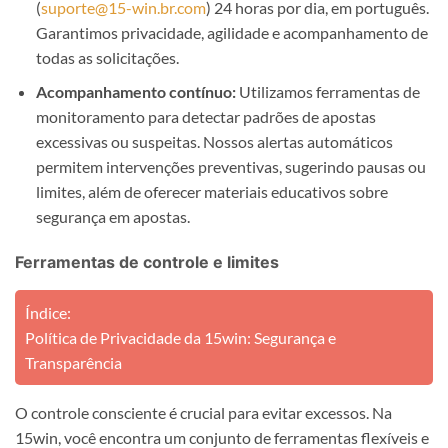
(
suporte@15-win.br.com
) 24 horas por dia, em português.
Garantimos privacidade, agilidade e acompanhamento de
todas as solicitações.
Acompanhamento contínuo:
Utilizamos ferramentas de
monitoramento para detectar padrões de apostas
excessivas ou suspeitas. Nossos alertas automáticos
permitem intervenções preventivas, sugerindo pausas ou
limites, além de oferecer materiais educativos sobre
segurança em apostas.
Ferramentas de controle e limites
Índice:
Política de Privacidade da 15win: Segurança e
Transparência
O controle consciente é crucial para evitar excessos. Na
15win, você encontra um conjunto de ferramentas flexíveis e