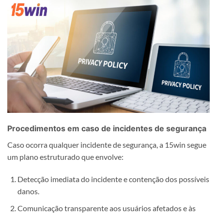
Procedimentos em caso de incidentes de segurança
Caso ocorra qualquer incidente de segurança, a 15win segue
um plano estruturado que envolve:
Detecção imediata do incidente e contenção dos possíveis
danos.
Comunicação transparente aos usuários afetados e às