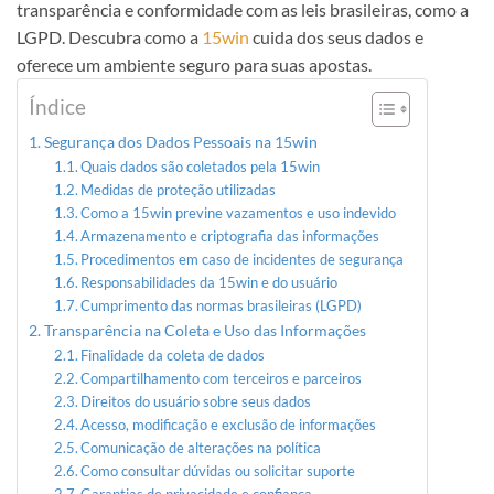
transparência e conformidade com as leis brasileiras, como a
LGPD. Descubra como a
15win
cuida dos seus dados e
oferece um ambiente seguro para suas apostas.
Índice
Segurança dos Dados Pessoais na 15win
Quais dados são coletados pela 15win
Medidas de proteção utilizadas
Como a 15win previne vazamentos e uso indevido
Armazenamento e criptografia das informações
Procedimentos em caso de incidentes de segurança
Responsabilidades da 15win e do usuário
Cumprimento das normas brasileiras (LGPD)
Transparência na Coleta e Uso das Informações
Finalidade da coleta de dados
Compartilhamento com terceiros e parceiros
Direitos do usuário sobre seus dados
Acesso, modificação e exclusão de informações
Comunicação de alterações na política
Como consultar dúvidas ou solicitar suporte