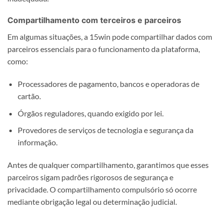
Compartilhamento com terceiros e parceiros
Em algumas situações, a 15win pode compartilhar dados com
parceiros essenciais para o funcionamento da plataforma,
como:
Processadores de pagamento, bancos e operadoras de
cartão.
Órgãos reguladores, quando exigido por lei.
Provedores de serviços de tecnologia e segurança da
informação.
Antes de qualquer compartilhamento, garantimos que esses
parceiros sigam padrões rigorosos de segurança e
privacidade. O compartilhamento compulsório só ocorre
mediante obrigação legal ou determinação judicial.