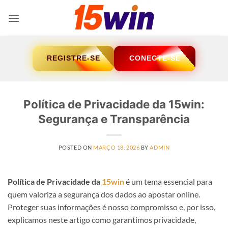
Skip
to
content
REGISTRE-SE
CONECTE-SE
Política de Privacidade da 15win:
Segurança e Transparência
POSTED ON
MARÇO 18, 2026
BY
ADMIN
Política de Privacidade da
15win
é um tema essencial para
quem valoriza a segurança dos dados ao apostar online.
Proteger suas informações é nosso compromisso e, por isso,
explicamos neste artigo como garantimos privacidade,