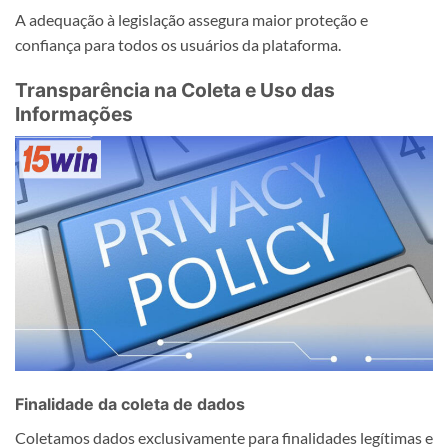
A adequação à legislação assegura maior proteção e
confiança para todos os usuários da plataforma.
Transparência na Coleta e Uso das
Informações
Finalidade da coleta de dados
Coletamos dados exclusivamente para finalidades legítimas e