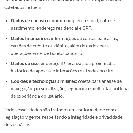
coletados incluem:
Dados de cadastro:
nome completo, e-mail, data de
nascimento, endereço residencial e CPF.
Dados financeiros:
informações de contas bancárias,
cartões de crédito ou débito, além de dados para
operações via Pix e boleto bancário.
Dados de uso:
endereço IP, localização aproximada,
histórico de apostas e interações realizadas no site.
Cookies e tecnologias similares:
coleta para análise de
navegação, personalização, segurança e melhoria contínua
da experiência do usuário.
Todos esses dados são tratados em conformidade com a
legislação vigente, respeitando a integridade e privacidade
dos usuários.