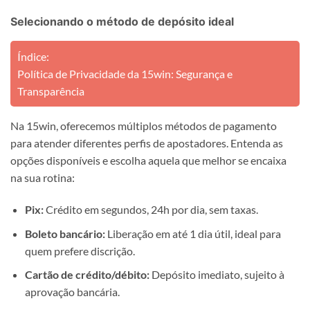
Selecionando o método de depósito ideal
Índice:
Política de Privacidade da 15win: Segurança e
Transparência
Na 15win, oferecemos múltiplos métodos de pagamento
para atender diferentes perfis de apostadores. Entenda as
opções disponíveis e escolha aquela que melhor se encaixa
na sua rotina:
Pix:
Crédito em segundos, 24h por dia, sem taxas.
Boleto bancário:
Liberação em até 1 dia útil, ideal para
quem prefere discrição.
Cartão de crédito/débito:
Depósito imediato, sujeito à
aprovação bancária.