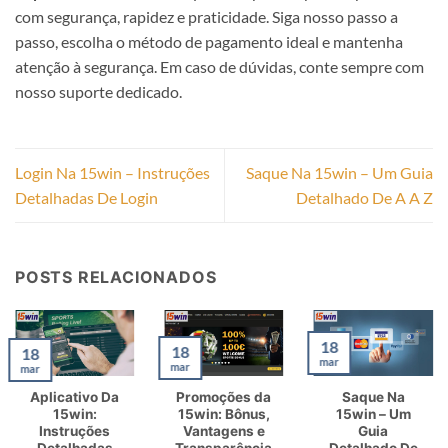
com segurança, rapidez e praticidade. Siga nosso passo a
passo, escolha o método de pagamento ideal e mantenha
atenção à segurança. Em caso de dúvidas, conte sempre com
nosso suporte dedicado.
Login Na 15win – Instruções
Saque Na 15win – Um Guia
Detalhadas De Login
Detalhado De A A Z
POSTS RELACIONADOS
18
18
18
mar
mar
mar
Aplicativo Da
Promoções da
Saque Na
15win:
15win: Bônus,
15win – Um
Instruções
Vantagens e
Guia
Detalhadas
Transparência
Detalhado De