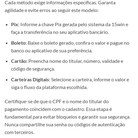
Cada método exige informações específicas. Garanta
agilidade e evite erros ao seguir este modelo:
Pix:
Informe a chave Pix gerada pelo sistema da 15win e
faça a transferência no seu aplicativo bancário.
Boleto:
Baixe o boleto gerado, confira o valor e pague no
banco ou aplicativo de sua preferência.
Cartão:
Preencha nome do titular, número, validade e
código de segurança.
Carteiras Digitais:
Selecione a carteira, informe o valor e
siga o fluxo da plataforma escolhida.
Certifique-se de que o CPF e o nome do titular do
pagamento coincidem com o cadastro. Essa etapa é
fundamental para evitar bloqueios e garantir sua segurança.
Nunca compartilhe sua senha ou códigos de autenticação
com terceiros.