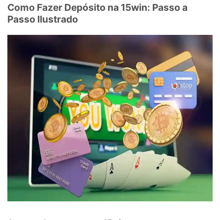
Como Fazer Depósito na 15win: Passo a
Passo Ilustrado