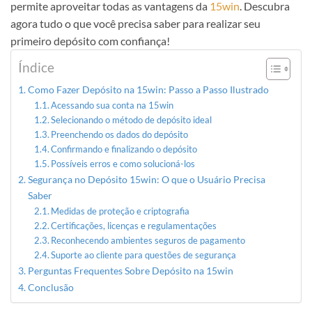
permite aproveitar todas as vantagens da
15win
. Descubra
agora tudo o que você precisa saber para realizar seu
primeiro depósito com confiança!
Índice
Como Fazer Depósito na 15win: Passo a Passo Ilustrado
Acessando sua conta na 15win
Selecionando o método de depósito ideal
Preenchendo os dados do depósito
Confirmando e finalizando o depósito
Possíveis erros e como solucioná-los
Segurança no Depósito 15win: O que o Usuário Precisa
Saber
Medidas de proteção e criptografia
Certificações, licenças e regulamentações
Reconhecendo ambientes seguros de pagamento
Suporte ao cliente para questões de segurança
Perguntas Frequentes Sobre Depósito na 15win
Conclusão