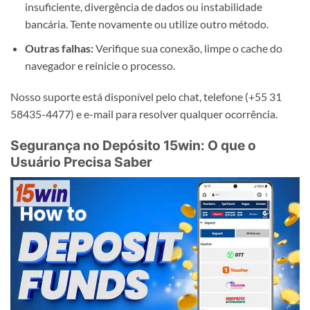
insuficiente, divergência de dados ou instabilidade
bancária. Tente novamente ou utilize outro método.
Outras falhas:
Verifique sua conexão, limpe o cache do
navegador e reinicie o processo.
Nosso suporte está disponível pelo chat, telefone (+55 31
58435-4477) e e-mail para resolver qualquer ocorrência.
Segurança no Depósito 15win: O que o
Usuário Precisa Saber