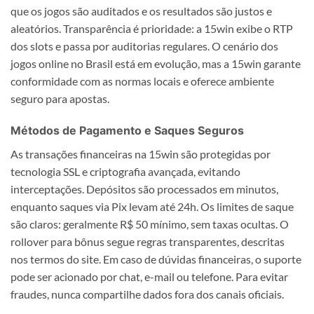
que os jogos são auditados e os resultados são justos e
aleatórios. Transparência é prioridade: a 15win exibe o RTP
dos slots e passa por auditorias regulares. O cenário dos
jogos online no Brasil está em evolução, mas a 15win garante
conformidade com as normas locais e oferece ambiente
seguro para apostas.
Métodos de Pagamento e Saques Seguros
As transações financeiras na 15win são protegidas por
tecnologia SSL e criptografia avançada, evitando
interceptações. Depósitos são processados em minutos,
enquanto saques via Pix levam até 24h. Os limites de saque
são claros: geralmente R$ 50 mínimo, sem taxas ocultas. O
rollover para bônus segue regras transparentes, descritas
nos termos do site. Em caso de dúvidas financeiras, o suporte
pode ser acionado por chat, e-mail ou telefone. Para evitar
fraudes, nunca compartilhe dados fora dos canais oficiais.