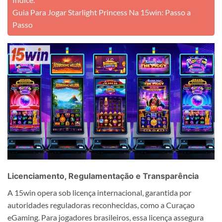
Guia Para Jogar Starlight Princess Na 15win: Passo a
Passo
Licenciamento, Regulamentação e Transparência
A 15win opera sob licença internacional, garantida por
autoridades reguladoras reconhecidas, como a Curaçao
eGaming. Para jogadores brasileiros, essa licença assegura