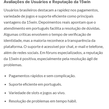
Avaliações de Usuários e Reputação da 15win
Usuários brasileiros destacam a rapidez nos pagamentos,
variedade de jogos e suporte eficiente como principais
vantagens da 15win. Depoimentos reais apontam que o
atendimento em português facilita a resolução de dúvidas.
Algumas críticas envolvem o tempo de verificação de
identidade, mas a maioria reconhece a transparência da
plataforma. O suporte é acessível por chat, e-mail e telefone,
além de redes sociais. Em fóruns especializados, a reputação
da 15win é positiva, especialmente pela resolução ágil de
problemas.
Pagamentos rápidos e sem complicação.
Suporte eficiente em português.
Variedade de slots e jogos ao vivo.
Resolução de problemas em tempo hábil.