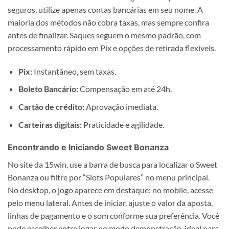
seguros, utilize apenas contas bancárias em seu nome. A
maioria dos métodos não cobra taxas, mas sempre confira
antes de finalizar. Saques seguem o mesmo padrão, com
processamento rápido em Pix e opções de retirada flexíveis.
Pix:
Instantâneo, sem taxas.
Boleto Bancário:
Compensação em até 24h.
Cartão de crédito:
Aprovação imediata.
Carteiras digitais:
Praticidade e agilidade.
Encontrando e Iniciando Sweet Bonanza
No site da 15win, use a barra de busca para localizar o Sweet
Bonanza ou filtre por “Slots Populares” no menu principal.
No desktop, o jogo aparece em destaque; no mobile, acesse
pelo menu lateral. Antes de iniciar, ajuste o valor da aposta,
linhas de pagamento e o som conforme sua preferência. Você
pode escolher entre jogar no modo demonstração, ideal para