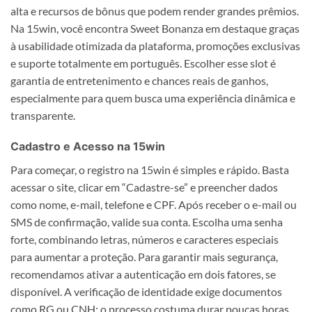
alta e recursos de bônus que podem render grandes prêmios.
Na 15win, você encontra Sweet Bonanza em destaque graças
à usabilidade otimizada da plataforma, promoções exclusivas
e suporte totalmente em português. Escolher esse slot é
garantia de entretenimento e chances reais de ganhos,
especialmente para quem busca uma experiência dinâmica e
transparente.
Cadastro e Acesso na 15win
Para começar, o registro na 15win é simples e rápido. Basta
acessar o site, clicar em “Cadastre-se” e preencher dados
como nome, e-mail, telefone e CPF. Após receber o e-mail ou
SMS de confirmação, valide sua conta. Escolha uma senha
forte, combinando letras, números e caracteres especiais
para aumentar a proteção. Para garantir mais segurança,
recomendamos ativar a autenticação em dois fatores, se
disponível. A verificação de identidade exige documentos
como RG ou CNH; o processo costuma durar poucas horas.