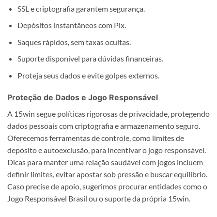
SSL e criptografia garantem segurança.
Depósitos instantâneos com Pix.
Saques rápidos, sem taxas ocultas.
Suporte disponível para dúvidas financeiras.
Proteja seus dados e evite golpes externos.
Proteção de Dados e Jogo Responsável
A 15win segue políticas rigorosas de privacidade, protegendo
dados pessoais com criptografia e armazenamento seguro.
Oferecemos ferramentas de controle, como limites de
depósito e autoexclusão, para incentivar o jogo responsável.
Dicas para manter uma relação saudável com jogos incluem
definir limites, evitar apostar sob pressão e buscar equilíbrio.
Caso precise de apoio, sugerimos procurar entidades como o
Jogo Responsável Brasil ou o suporte da própria 15win.