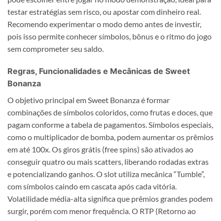
testar estratégias sem risco, ou apostar com dinheiro real.
Recomendo experimentar o modo demo antes de investir,
pois isso permite conhecer símbolos, bônus e o ritmo do jogo
sem comprometer seu saldo.
Regras, Funcionalidades e Mecânicas de Sweet
Bonanza
O objetivo principal em Sweet Bonanza é formar
combinações de símbolos coloridos, como frutas e doces, que
pagam conforme a tabela de pagamentos. Símbolos especiais,
como o multiplicador de bomba, podem aumentar os prêmios
em até 100x. Os giros grátis (free spins) são ativados ao
conseguir quatro ou mais scatters, liberando rodadas extras
e potencializando ganhos. O slot utiliza mecânica “Tumble”,
com símbolos caindo em cascata após cada vitória.
Volatilidade média-alta significa que prêmios grandes podem
surgir, porém com menor frequência. O RTP (Retorno ao