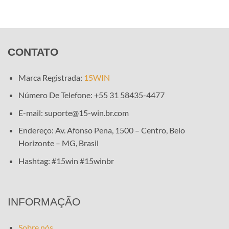
Precisa
Tiger
Guia
Saber
Na
Para
15win:
Jogar
Guia
Sweet
Completo
Bonanza
Na
15win:
Dicas,
CONTATO
Segurança
E
Passos
Marca Registrada:
15WIN
Número De Telefone: +55 31 58435-4477
E-mail:
suporte@15-win.br.com
Endereço: Av. Afonso Pena, 1500 – Centro, Belo
Horizonte – MG, Brasil
Hashtag: #15win #15winbr
INFORMAÇÃO
Sobre nós