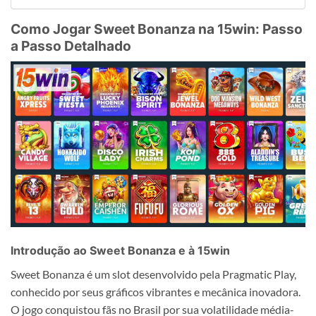
Como Jogar Sweet Bonanza na 15win: Passo
a Passo Detalhado
Introdução ao Sweet Bonanza e à 15win
Sweet Bonanza é um slot desenvolvido pela Pragmatic Play,
conhecido por seus gráficos vibrantes e mecânica inovadora.
O jogo conquistou fãs no Brasil por sua volatilidade média-