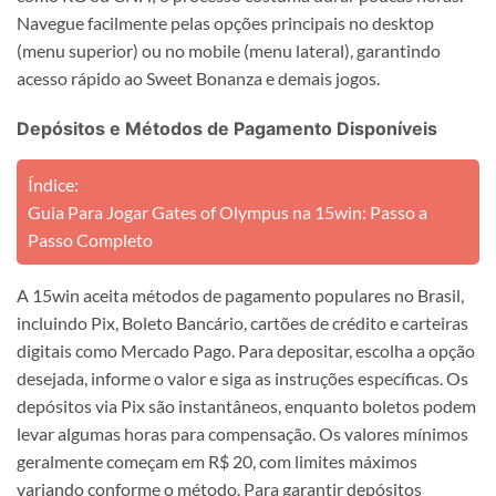
Navegue facilmente pelas opções principais no desktop
(menu superior) ou no mobile (menu lateral), garantindo
acesso rápido ao Sweet Bonanza e demais jogos.
Depósitos e Métodos de Pagamento Disponíveis
Índice:
Guia Para Jogar Gates of Olympus na 15win: Passo a
Passo Completo
A 15win aceita métodos de pagamento populares no Brasil,
incluindo Pix, Boleto Bancário, cartões de crédito e carteiras
digitais como Mercado Pago. Para depositar, escolha a opção
desejada, informe o valor e siga as instruções específicas. Os
depósitos via Pix são instantâneos, enquanto boletos podem
levar algumas horas para compensação. Os valores mínimos
geralmente começam em R$ 20, com limites máximos
variando conforme o método. Para garantir depósitos