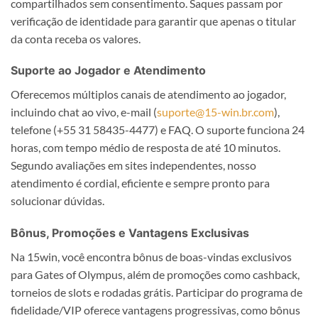
compartilhados sem consentimento. Saques passam por
verificação de identidade para garantir que apenas o titular
da conta receba os valores.
Suporte ao Jogador e Atendimento
Oferecemos múltiplos canais de atendimento ao jogador,
incluindo chat ao vivo, e-mail (
suporte@15-win.br.com
),
telefone (+55 31 58435-4477) e FAQ. O suporte funciona 24
horas, com tempo médio de resposta de até 10 minutos.
Segundo avaliações em sites independentes, nosso
atendimento é cordial, eficiente e sempre pronto para
solucionar dúvidas.
Bônus, Promoções e Vantagens Exclusivas
Na 15win, você encontra bônus de boas-vindas exclusivos
para Gates of Olympus, além de promoções como cashback,
torneios de slots e rodadas grátis. Participar do programa de
fidelidade/VIP oferece vantagens progressivas, como bônus