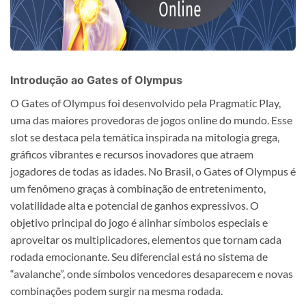
Introdução ao Gates of Olympus
O Gates of Olympus foi desenvolvido pela Pragmatic Play,
uma das maiores provedoras de jogos online do mundo. Esse
slot se destaca pela temática inspirada na mitologia grega,
gráficos vibrantes e recursos inovadores que atraem
jogadores de todas as idades. No Brasil, o Gates of Olympus é
um fenômeno graças à combinação de entretenimento,
volatilidade alta e potencial de ganhos expressivos. O
objetivo principal do jogo é alinhar símbolos especiais e
aproveitar os multiplicadores, elementos que tornam cada
rodada emocionante. Seu diferencial está no sistema de
“avalanche”, onde símbolos vencedores desaparecem e novas
combinações podem surgir na mesma rodada.