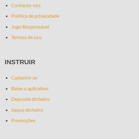
Contacte-nos
Política de privacidade
Jogo Responsável
Termos de uso
INSTRUIR
Cadastre-se
Baixe o aplicativo
Deposite dinheiro
Saque dinheiro
Promoções