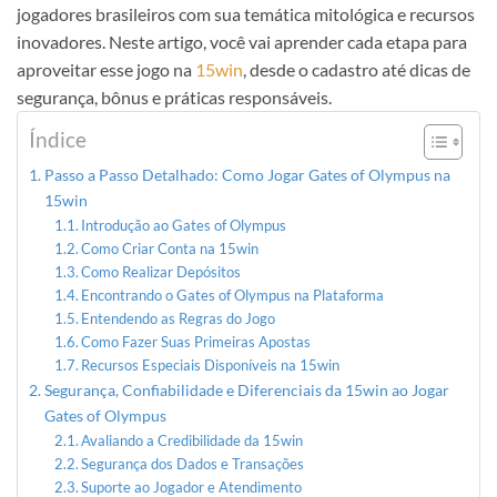
jogadores brasileiros com sua temática mitológica e recursos
inovadores. Neste artigo, você vai aprender cada etapa para
aproveitar esse jogo na
15win
, desde o cadastro até dicas de
segurança, bônus e práticas responsáveis.
Índice
Passo a Passo Detalhado: Como Jogar Gates of Olympus na
15win
Introdução ao Gates of Olympus
Como Criar Conta na 15win
Como Realizar Depósitos
Encontrando o Gates of Olympus na Plataforma
Entendendo as Regras do Jogo
Como Fazer Suas Primeiras Apostas
Recursos Especiais Disponíveis na 15win
Segurança, Confiabilidade e Diferenciais da 15win ao Jogar
Gates of Olympus
Avaliando a Credibilidade da 15win
Segurança dos Dados e Transações
Suporte ao Jogador e Atendimento