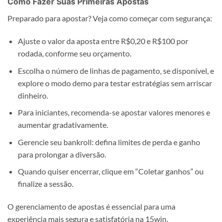
Como Fazer Suas Primeiras Apostas
Preparado para apostar? Veja como começar com segurança:
Ajuste o valor da aposta entre R$0,20 e R$100 por
rodada, conforme seu orçamento.
Escolha o número de linhas de pagamento, se disponível, e
explore o modo demo para testar estratégias sem arriscar
dinheiro.
Para iniciantes, recomenda-se apostar valores menores e
aumentar gradativamente.
Gerencie seu bankroll: defina limites de perda e ganho
para prolongar a diversão.
Quando quiser encerrar, clique em “Coletar ganhos” ou
finalize a sessão.
O gerenciamento de apostas é essencial para uma
experiência mais segura e satisfatória na 15win.