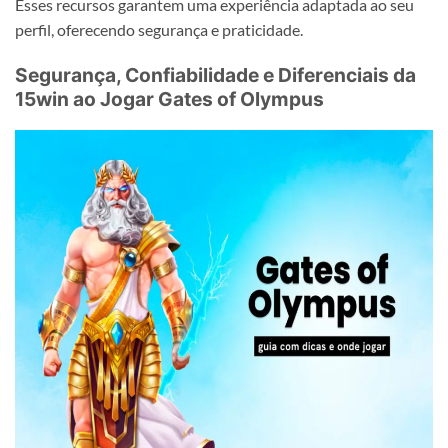
Esses recursos garantem uma experiência adaptada ao seu
perfil, oferecendo segurança e praticidade.
Segurança, Confiabilidade e Diferenciais da
15win ao Jogar Gates of Olympus