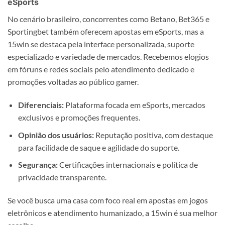
eSports
No cenário brasileiro, concorrentes como Betano, Bet365 e
Sportingbet também oferecem apostas em eSports, mas a
15win se destaca pela interface personalizada, suporte
especializado e variedade de mercados. Recebemos elogios
em fóruns e redes sociais pelo atendimento dedicado e
promoções voltadas ao público gamer.
Diferenciais:
Plataforma focada em eSports, mercados
exclusivos e promoções frequentes.
Opinião dos usuários:
Reputação positiva, com destaque
para facilidade de saque e agilidade do suporte.
Segurança:
Certificações internacionais e política de
privacidade transparente.
Se você busca uma casa com foco real em apostas em jogos
eletrônicos e atendimento humanizado, a 15win é sua melhor