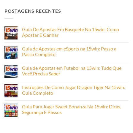
POSTAGENS RECENTES
Guia De Apostas Em Basquete Na 15win: Como
Apostar E Ganhar
Nenhum
comentário
Guia de Apostas em eSports na 15win: Passo a
em
Guia
Passo Completo
De
Apostas
Nenhum
Em
comentário
Guia de Apostas em Futebol na 15win: Tudo Que
Basquete
em
Na
Guia
Você Precisa Saber
15win:
de
Como
Apostas
Nenhum
Apostar
em
comentário
Instruções De Como Jogar Dragon Tiger Na 15win:
E
eSports
em
Ganhar
na
Guia
Guia Completo
15win:
de
Passo
Apostas
Nenhum
a
em
comentário
Guia Para Jogar Sweet Bonanza Na 15win: Dicas,
Passo
Futebol
em
Completo
na
Instruções
Segurança E Passos
15win:
De
Tudo
Como
Nenhum
Que
Jogar
comentário
Você
Dragon
em
Precisa
Tiger
Guia