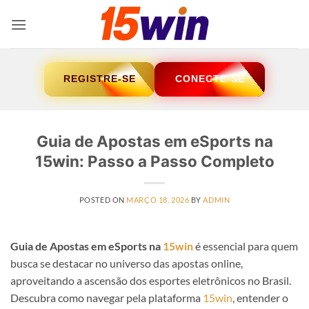
Skip
to
content
REGISTRE-SE
CONECTE-SE
Guia de Apostas em eSports na
15win: Passo a Passo Completo
POSTED ON
MARÇO 18, 2026
BY
ADMIN
Guia de Apostas em eSports na
15win
é essencial para quem
busca se destacar no universo das apostas online,
aproveitando a ascensão dos esportes eletrônicos no Brasil.
Descubra como navegar pela plataforma
15win
, entender o