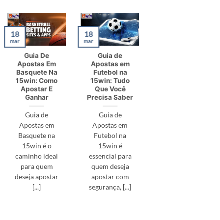
18
18
mar
mar
Guia De
Guia de
Apostas Em
Apostas em
Basquete Na
Futebol na
15win: Como
15win: Tudo
Apostar E
Que Você
Ganhar
Precisa Saber
Guia de
Guia de
Apostas em
Apostas em
Basquete na
Futebol na
15win é o
15win é
caminho ideal
essencial para
para quem
quem deseja
deseja apostar
apostar com
[...]
segurança, [...]