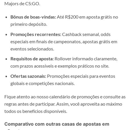
Majors de CS:GO.
Bônus de boas-vindas:
Até R$200 em aposta grátis no
primeiro depósito.
Promoções recorrentes:
Cashback semanal, odds
especiais em finais de campeonatos, apostas grátis em
eventos selecionados.
Requisitos de aposta:
Rollover informado claramente,
com prazos acessíveis e exemplos práticos no site.
Ofertas sazonais:
Promoções especiais para eventos
globais e competições nacionais.
Fique atento ao nosso calendário de promoções e consulte as
regras antes de participar. Assim, você aproveita ao máximo
todos os benefícios disponíveis.
Comparativo com outras casas de apostas em