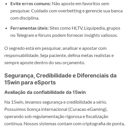
Evite erros comuns:
Não aposte em favoritos sem
pesquisar. Cuidado com overbetting e gerencie sua banca
com disciplina.
Ferramentas úteis:
Sites como HLTV, Liquipedia, grupos
no Telegram e fóruns podem fornecer insights valiosos.
O segredo está em pesquisar, analisar e apostar com
responsabilidade. Seja paciente, defina metas realistas e
sempre aposte dentro do seu orçamento.
Segurança, Credibilidade e Diferenciais da
15win para eSports
Avaliação da confiabilidade da 15win
Na 15win, levamos segurança e credibilidade a sério.
Possuímos licença internacional (Curacao eGaming),
operando sob regulamentação rigorosa e fiscalização
contínua. Nossos sistemas contam com criptografia de ponta,