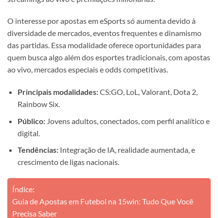
O interesse por apostas em eSports só aumenta devido à
diversidade de mercados, eventos frequentes e dinamismo
das partidas. Essa modalidade oferece oportunidades para
quem busca algo além dos esportes tradicionais, com apostas
ao vivo, mercados especiais e odds competitivas.
Principais modalidades:
CS:GO, LoL, Valorant, Dota 2,
Rainbow Six.
Público:
Jovens adultos, conectados, com perfil analítico e
digital.
Tendências:
Integração de IA, realidade aumentada, e
crescimento de ligas nacionais.
Índice:
Guia de Apostas em Futebol na 15win: Tudo Que Você
Precisa Saber