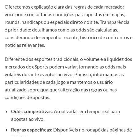
Oferecemos explicação clara das regras de cada mercado:
você pode consultar as condições para apostas em mapas,
rounds, handicaps ou especiais direto no site. Transparência
é prioridade: detalhamos como as odds são calculadas,
considerando desempenho recente, histórico de confrontos e
notícias relevantes.
Diferente dos esportes tradicionais, o volume e a liquidez dos
mercados de eSports podem variar, tornando as odds mais
voláteis durante eventos ao vivo. Por isso, informamos as
particularidades de cada jogo e mantemos o usuário
atualizado sobre qualquer alteração nas regras ou nas
condições de apostas.
Odds competitivas:
Atualizadas em tempo real para
apostas ao vivo.
Regras específicas:
Disponíveis no rodapé das páginas de