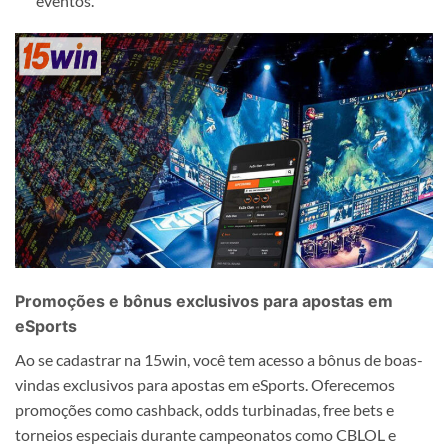
eventos.
Promoções e bônus exclusivos para apostas em
eSports
Ao se cadastrar na 15win, você tem acesso a bônus de boas-
vindas exclusivos para apostas em eSports. Oferecemos
promoções como cashback, odds turbinadas, free bets e
torneios especiais durante campeonatos como CBLOL e