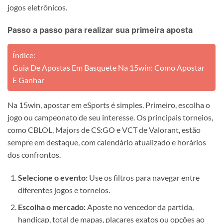
jogos eletrônicos.
Passo a passo para realizar sua primeira aposta
Índice:
Guia De Apostas Em Basquete Na 15win: Como Apostar
E Ganhar
Na 15win, apostar em eSports é simples. Primeiro, escolha o
jogo ou campeonato de seu interesse. Os principais torneios,
como CBLOL, Majors de CS:GO e VCT de Valorant, estão
sempre em destaque, com calendário atualizado e horários
dos confrontos.
Selecione o evento:
Use os filtros para navegar entre
diferentes jogos e torneios.
Escolha o mercado:
Aposte no vencedor da partida,
handicap, total de mapas, placares exatos ou opções ao