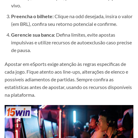
vivo.
Preencha o bilhete:
Clique na odd desejada, insira o valor
(em BRL), confira seu retorno potencial e confirme.
Gerencie sua banca:
Defina limites, evite apostas
impulsivas e utilize recursos de autoexclusão caso precise
de pausa.
Apostar em eSports exige atenção às regras específicas de
cada jogo. Fique atento aos line-ups, alterações de elenco e
possíveis adiamentos de partidas. Sempre confira as
estatísticas antes de apostar, usando os recursos disponíveis
na plataforma.