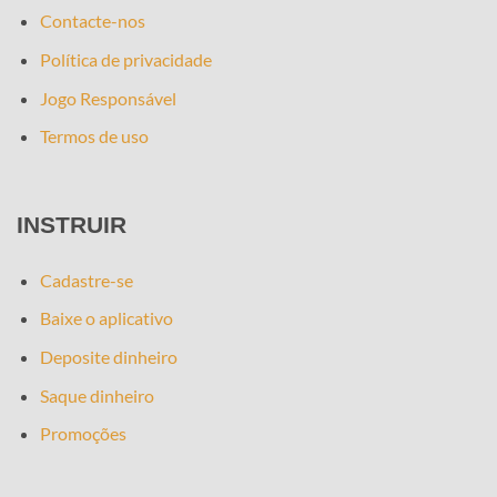
Contacte-nos
Política de privacidade
Jogo Responsável
Termos de uso
INSTRUIR
Cadastre-se
Baixe o aplicativo
Deposite dinheiro
Saque dinheiro
Promoções