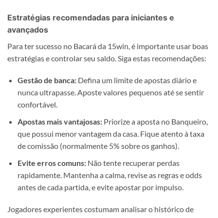
Estratégias recomendadas para iniciantes e
avançados
Para ter sucesso no Bacará da 15win, é importante usar boas
estratégias e controlar seu saldo. Siga estas recomendações:
Gestão de banca:
Defina um limite de apostas diário e
nunca ultrapasse. Aposte valores pequenos até se sentir
confortável.
Apostas mais vantajosas:
Priorize a aposta no Banqueiro,
que possui menor vantagem da casa. Fique atento à taxa
de comissão (normalmente 5% sobre os ganhos).
Evite erros comuns:
Não tente recuperar perdas
rapidamente. Mantenha a calma, revise as regras e odds
antes de cada partida, e evite apostar por impulso.
Jogadores experientes costumam analisar o histórico de