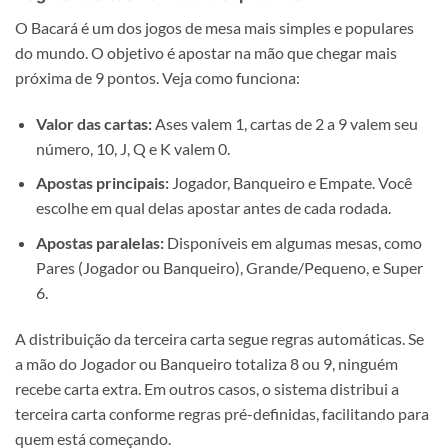
O Bacará é um dos jogos de mesa mais simples e populares
do mundo. O objetivo é apostar na mão que chegar mais
próxima de 9 pontos. Veja como funciona:
Valor das cartas:
Ases valem 1, cartas de 2 a 9 valem seu
número, 10, J, Q e K valem 0.
Apostas principais:
Jogador, Banqueiro e Empate. Você
escolhe em qual delas apostar antes de cada rodada.
Apostas paralelas:
Disponíveis em algumas mesas, como
Pares (Jogador ou Banqueiro), Grande/Pequeno, e Super
6.
A distribuição da terceira carta segue regras automáticas. Se
a mão do Jogador ou Banqueiro totaliza 8 ou 9, ninguém
recebe carta extra. Em outros casos, o sistema distribui a
terceira carta conforme regras pré-definidas, facilitando para
quem está começando.