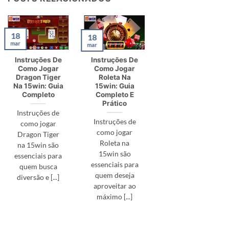
18
18
mar
mar
Instruções De
Instruções De
Como Jogar
Como Jogar
Dragon Tiger
Roleta Na
Na 15win: Guia
15win: Guia
Completo
Completo E
Prático
Instruções de
Instruções de
como jogar
como jogar
Dragon Tiger
Roleta na
na 15win são
15win são
essenciais para
essenciais para
quem busca
quem deseja
diversão e [...]
aproveitar ao
máximo [...]