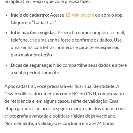
ou aplicativo. Veja o que você precisa fazer:
Início do cadastro:
Acesse
15-win.br.com
ou abra o app.
Clique em “Cadastrar”.
Informações exigidas:
Preencha nome completo, e-mail,
telefone, crie uma senha forte e confirme os dados. Use
uma senha com letras, números e caracteres especiais
para maior proteção.
Dicas de segurança:
Não compartilhe seus dados e altere
a senha periodicamente.
Após cadastrar, você precisará verificar sua identidade. A
15win solicita documentos como RG ou CNH, comprovante
de residência e, em alguns casos, selfie de validação. Essa
etapa garante seu acesso seguro e proteção dos dados, com
criptografia avançada e políticas rígidas de privacidade.
Normalmente, a validação é concluída em até 24 horas.