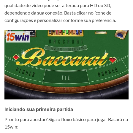
qualidade de vídeo pode ser alterada para HD ou SD,
dependendo da sua conexão. Basta clicar no ícone de
configurações e personalizar conforme sua preferência.
Iniciando sua primeira partida
Pronto para apostar? Siga o fluxo básico para jogar Bacará na
15win: