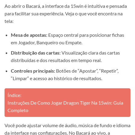
Ao abrir o Bacará, a interface da 15win é intuitiva e pensada
para facilitar sua experiência. Veja o que você encontra na
tela:
Mesa de apostas:
Espaço central para posicionar fichas
em Jogador, Banqueiro ou Empate.
Distribuição das cartas:
Visualização clara das cartas
distribuídas e dos resultados em tempo real.
Controles principais:
Botões de “Apostar”, “Repetir”,
“Limpar” e acesso ao histórico de resultados.
Índice:
Instruções De Como Jogar Dragon Tiger Na 15win: Guia
Completo
Você pode ajustar volume de áudio, música de fundo e idioma
da interface nas configurações. No Bacará ao vivo, a