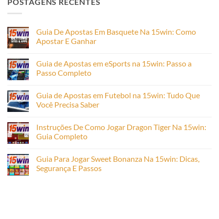
POSTAGENS RECENTES
Guia De Apostas Em Basquete Na 15win: Como
Apostar E Ganhar
Nenhum
comentário
Guia de Apostas em eSports na 15win: Passo a
em
Guia
Passo Completo
De
Apostas
Nenhum
Em
comentário
Guia de Apostas em Futebol na 15win: Tudo Que
Basquete
em
Na
Guia
Você Precisa Saber
15win:
de
Como
Apostas
Nenhum
Apostar
em
comentário
Instruções De Como Jogar Dragon Tiger Na 15win:
E
eSports
em
Ganhar
na
Guia
Guia Completo
15win:
de
Passo
Apostas
Nenhum
a
em
comentário
Guia Para Jogar Sweet Bonanza Na 15win: Dicas,
Passo
Futebol
em
Completo
na
Instruções
Segurança E Passos
15win:
De
Tudo
Como
Nenhum
Que
Jogar
comentário
Você
Dragon
em
Precisa
Tiger
Guia
Saber
Na
Para
15win:
Jogar
Guia
Sweet