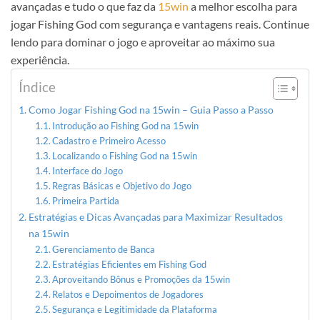
avançadas e tudo o que faz da
15win
a melhor escolha para
jogar Fishing God com segurança e vantagens reais. Continue
lendo para dominar o jogo e aproveitar ao máximo sua
experiência.
Índice
Como Jogar Fishing God na 15win – Guia Passo a Passo
Introdução ao Fishing God na 15win
Cadastro e Primeiro Acesso
Localizando o Fishing God na 15win
Interface do Jogo
Regras Básicas e Objetivo do Jogo
Primeira Partida
Estratégias e Dicas Avançadas para Maximizar Resultados
na 15win
Gerenciamento de Banca
Estratégias Eficientes em Fishing God
Aproveitando Bônus e Promoções da 15win
Relatos e Depoimentos de Jogadores
Segurança e Legitimidade da Plataforma