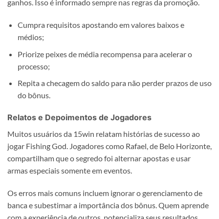
ganhos. Isso é informado sempre nas regras da promoção.
Cumpra requisitos apostando em valores baixos e
médios;
Priorize peixes de média recompensa para acelerar o
processo;
Repita a checagem do saldo para não perder prazos de uso
do bônus.
Relatos e Depoimentos de Jogadores
Muitos usuários da 15win relatam histórias de sucesso ao
jogar Fishing God. Jogadores como Rafael, de Belo Horizonte,
compartilham que o segredo foi alternar apostas e usar
armas especiais somente em eventos.
Os erros mais comuns incluem ignorar o gerenciamento de
banca e subestimar a importância dos bônus. Quem aprende
com a experiência de outros, potencializa seus resultados.